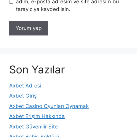
adım, e-posta adresim ve site adresim bu
tarayıcıya kaydedilsin.
Son Yazılar
Axbet Adresi
Axbet Giriş
Axbet Casino Oyunları Oynamak
Axbet Erişim Hakkında
Axbet Güvenilir Site
Axbet Bahis Sektörü