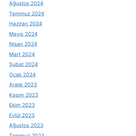
Ağustos 2024
Temmuz 2024
Haziran 2024
Mayıs 2024
Nisan 2024
Mart 2024
Şubat 2024
Ocak 2024
Aralık 2023
Kasım 2023
Ekim 2023
Eylül 2023
Ağustos 2023
Temmuz 2023