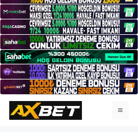
İçeriğe
atla
Menü