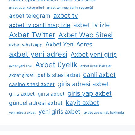
axbet spor kategorileri
axbet tek maç bahis seçeneği
axbet tv
axbet telegram
axbet tv izle
axbet tv canli maç izle
Axbet Twitter
Axbet Web Sitesi
Axbet Yeni Adres
axbet whatsapp
axbet yeni adresi
Axbet yeni giriş
Axbet üyelik
axbet yeni linki
axbet üyesi bahisler
canli axbet
bahis sitesi axbet
axbet şirketi
giris adresi axbet
casino sitesi axbet
giris yap axbet
giris axbet
girisi axbet
kayit axbet
güncel adresi axbet
yeni giris axbet
yeni adresi axbet
axbet üye olmak hakkında