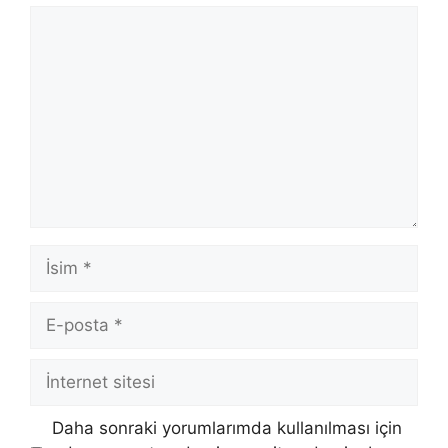
Yorum
İsim
E-
posta
İnternet
sitesi
Daha sonraki yorumlarımda kullanılması için