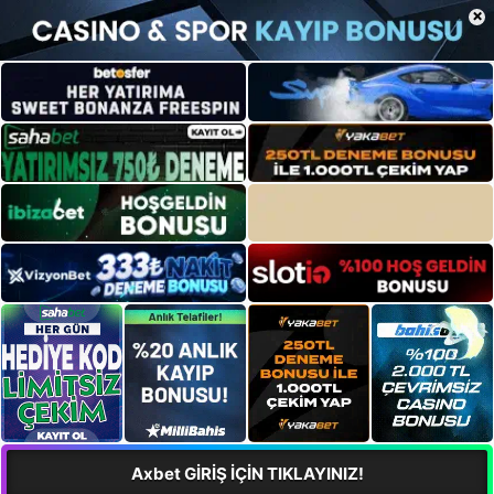
×
Axbet GİRİŞ İÇİN TIKLAYINIZ!