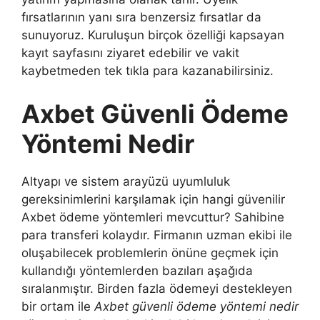
fırsatlarının yanı sıra benzersiz fırsatlar da
sunuyoruz. Kuruluşun birçok özelliği kapsayan
kayıt sayfasını ziyaret edebilir ve vakit
kaybetmeden tek tıkla para kazanabilirsiniz.
Axbet Güvenli Ödeme
Yöntemi Nedir
Altyapı ve sistem arayüzü uyumluluk
gereksinimlerini karşılamak için hangi güvenilir
Axbet ödeme yöntemleri mevcuttur? Sahibine
para transferi kolaydır. Firmanın uzman ekibi ile
oluşabilecek problemlerin önüne geçmek için
kullandığı yöntemlerden bazıları aşağıda
sıralanmıştır. Birden fazla ödemeyi destekleyen
bir ortam ile
Axbet güvenli ödeme yöntemi nedir