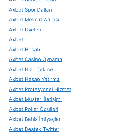
Axbet Spor Dalları
Axbet Mevcut Adresi
Axbet Üyeleri
Axbet
Axbet Hesabı
Axbet Casino Oynama
Axbet Hızlı Çekme
Axbet Hesap Yatırma
Axbet Profesyonel Hizmet
Axbet Müşteri İletişimi
Axbet Poker Ödülleri
Axbet Bahis İhtiyaçları
Axbet Destek Twitter