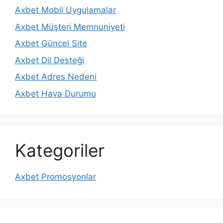
Axbet Mobil Uygulamalar
Axbet Müşteri Memnuniyeti
Axbet Güncel Site
Axbet Dil Desteği
Axbet Adres Nedeni
Axbet Hava Durumu
Kategoriler
Axbet Promosyonlar