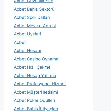
Axbet Güvenilir Site
Axbet Bahis Sektörü
Axbet Spor Dalları
Axbet Mevcut Adresi
Axbet Üyeleri
Axbet
Axbet Hesabı
Axbet Casino Oynama
Axbet Hızlı Çekme
Axbet Hesap Yatırma
Axbet Profesyonel Hizmet
Axbet Müşteri İletişimi
Axbet Poker Ödülleri
Axbet Bahis İhtiyaçları