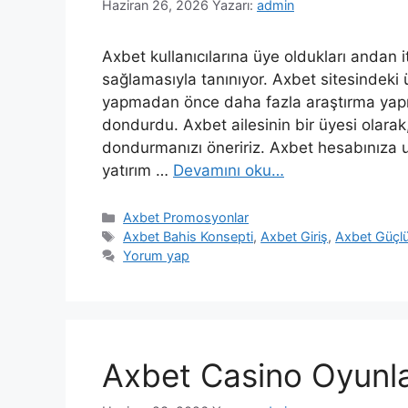
Haziran 26, 2026
Yazarı:
admin
Axbet kullanıcılarına üye oldukları andan
sağlamasıyla tanınıyor. Axbet sitesindeki 
yapmadan önce daha fazla araştırma yapm
dondurdu. Axbet ailesinin bir üyesi olarak
dondurmanızı öneririz. Axbet hesabınıza u
yatırım …
Devamını oku…
Kategoriler
Axbet Promosyonlar
Etiketler
Axbet Bahis Konsepti
,
Axbet Giriş
,
Axbet Güçlü
Yorum yap
Axbet Casino Oyunl