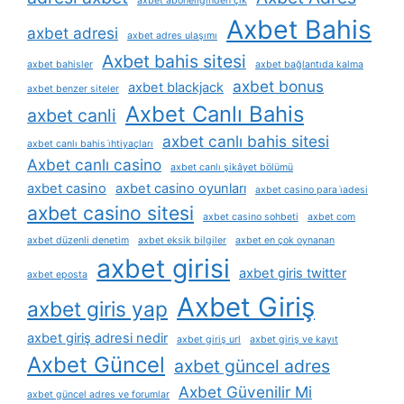
axbet aboneliğinden çık
Axbet Bahis
axbet adresi
axbet adres ulaşımı
Axbet bahis sitesi
axbet bahisler
axbet bağlantıda kalma
axbet bonus
axbet blackjack
axbet benzer siteler
Axbet Canlı Bahis
axbet canli
axbet canlı bahis sitesi
axbet canlı bahis i̇htiyaçları
Axbet canlı casino
axbet canlı şikâyet bölümü
axbet casino
axbet casino oyunları
axbet casino para i̇adesi
axbet casino sitesi
axbet casino sohbeti
axbet com
axbet düzenli denetim
axbet eksik bilgiler
axbet en çok oynanan
axbet girisi
axbet giris twitter
axbet eposta
Axbet Giriş
axbet giris yap
axbet giriş adresi nedir
axbet giriş url
axbet giriş ve kayıt
Axbet Güncel
axbet güncel adres
Axbet Güvenilir Mi
axbet güncel adres ve forumlar