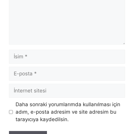
İsim
E-
posta
İnternet
sitesi
Daha sonraki yorumlarımda kullanılması için
adım, e-posta adresim ve site adresim bu
tarayıcıya kaydedilsin.