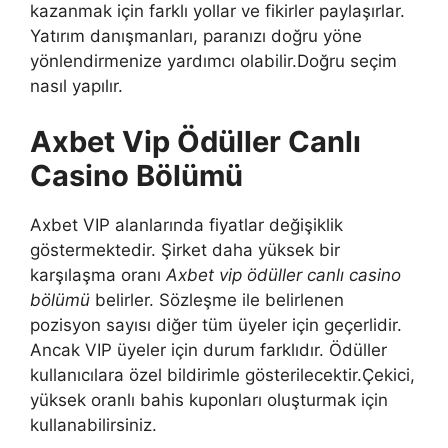
kazanmak için farklı yollar ve fikirler paylaşırlar.
Yatırım danışmanları, paranızı doğru yöne
yönlendirmenize yardımcı olabilir.Doğru seçim
nasıl yapılır.
Axbet Vip Ödüller Canlı
Casino Bölümü
Axbet VIP alanlarında fiyatlar değişiklik
göstermektedir. Şirket daha yüksek bir
karşılaşma oranı
Axbet vip ödüller canlı casino
bölümü
belirler. Sözleşme ile belirlenen
pozisyon sayısı diğer tüm üyeler için geçerlidir.
Ancak VIP üyeler için durum farklıdır. Ödüller
kullanıcılara özel bildirimle gösterilecektir.Çekici,
yüksek oranlı bahis kuponları oluşturmak için
kullanabilirsiniz.