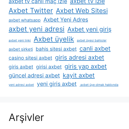
axbet tv izle
axbet tv canli maç izle
Axbet Twitter
Axbet Web Sitesi
Axbet Yeni Adres
axbet whatsapp
axbet yeni adresi
Axbet yeni giriş
Axbet üyelik
axbet yeni linki
axbet üyesi bahisler
canli axbet
bahis sitesi axbet
axbet şirketi
giris adresi axbet
casino sitesi axbet
giris yap axbet
giris axbet
girisi axbet
kayit axbet
güncel adresi axbet
yeni giris axbet
yeni adresi axbet
axbet üye olmak hakkında
Arşivler