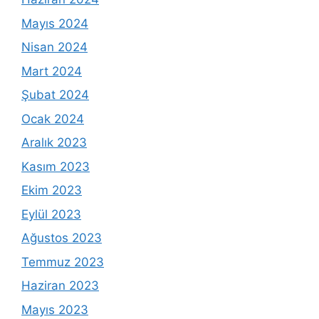
Mayıs 2024
Nisan 2024
Mart 2024
Şubat 2024
Ocak 2024
Aralık 2023
Kasım 2023
Ekim 2023
Eylül 2023
Ağustos 2023
Temmuz 2023
Haziran 2023
Mayıs 2023