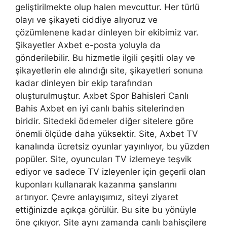
geliştirilmekte olup halen mevcuttur. Her türlü
olayı ve şikayeti ciddiye alıyoruz ve
çözümlenene kadar dinleyen bir ekibimiz var.
Şikayetler Axbet e-posta yoluyla da
gönderilebilir. Bu hizmetle ilgili çeşitli olay ve
şikayetlerin ele alındığı site, şikayetleri sonuna
kadar dinleyen bir ekip tarafından
oluşturulmuştur. Axbet Spor Bahisleri Canlı
Bahis Axbet en iyi canlı bahis sitelerinden
biridir. Sitedeki ödemeler diğer sitelere göre
önemli ölçüde daha yüksektir. Site, Axbet TV
kanalında ücretsiz oyunlar yayınlıyor, bu yüzden
popüler. Site, oyuncuları TV izlemeye teşvik
ediyor ve sadece TV izleyenler için geçerli olan
kuponları kullanarak kazanma şanslarını
artırıyor. Çevre anlayışımız, siteyi ziyaret
ettiğinizde açıkça görülür. Bu site bu yönüyle
öne çıkıyor. Site aynı zamanda canlı bahisçilere