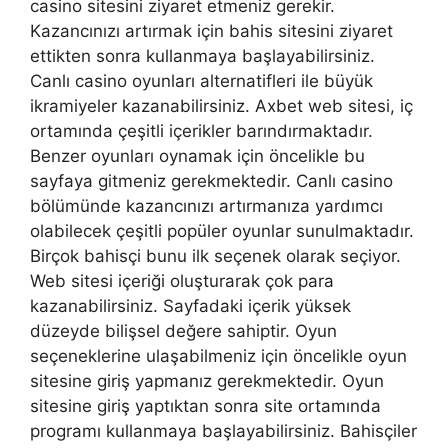
casino sitesini ziyaret etmeniz gerekir.
Kazancınızı artırmak için bahis sitesini ziyaret
ettikten sonra kullanmaya başlayabilirsiniz.
Canlı casino oyunları alternatifleri ile büyük
ikramiyeler kazanabilirsiniz. Axbet web sitesi, iç
ortamında çeşitli içerikler barındırmaktadır.
Benzer oyunları oynamak için öncelikle bu
sayfaya gitmeniz gerekmektedir. Canlı casino
bölümünde kazancınızı artırmanıza yardımcı
olabilecek çeşitli popüler oyunlar sunulmaktadır.
Birçok bahisçi bunu ilk seçenek olarak seçiyor.
Web sitesi içeriği oluşturarak çok para
kazanabilirsiniz. Sayfadaki içerik yüksek
düzeyde bilişsel değere sahiptir. Oyun
seçeneklerine ulaşabilmeniz için öncelikle oyun
sitesine giriş yapmanız gerekmektedir. Oyun
sitesine giriş yaptıktan sonra site ortamında
programı kullanmaya başlayabilirsiniz. Bahisçiler