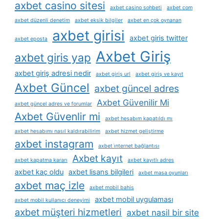
axbet casino sitesi
axbet casino sohbeti
axbet com
axbet düzenli denetim
axbet eksik bilgiler
axbet en çok oynanan
axbet girisi
axbet giris twitter
axbet eposta
Axbet Giriş
axbet giris yap
axbet giriş adresi nedir
axbet giriş url
axbet giriş ve kayıt
Axbet Güncel
axbet güncel adres
Axbet Güvenilir Mi
axbet güncel adres ve forumlar
Axbet Güvenlir mi
axbet hesabım kapatıldı mı
axbet hesabımı nasıl kaldırabilirim
axbet hizmet geliştirme
axbet instagram
axbet i̇nternet bağlantısı
Axbet kayıt
axbet kapatma kararı
axbet kayıtlı adres
axbet kaç oldu
axbet lisans bilgileri
axbet masa oyunları
axbet maç izle
axbet mobil bahis
axbet mobil uygulaması
axbet mobil kullanıcı deneyimi
axbet müşteri hizmetleri
axbet nasil bir site