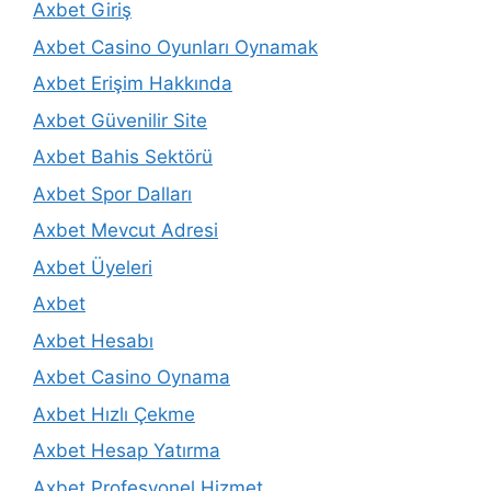
Axbet Giriş
Axbet Casino Oyunları Oynamak
Axbet Erişim Hakkında
Axbet Güvenilir Site
Axbet Bahis Sektörü
Axbet Spor Dalları
Axbet Mevcut Adresi
Axbet Üyeleri
Axbet
Axbet Hesabı
Axbet Casino Oynama
Axbet Hızlı Çekme
Axbet Hesap Yatırma
Axbet Profesyonel Hizmet