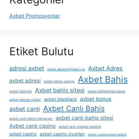
Axbet Promosyonlar
Etiket Bulutu
adresi axbet
Axbet Adres
axbet aboneliğinden çık
Axbet Bahis
axbet adresi
axbet adres ulaşımı
Axbet bahis sitesi
axbet bahisler
axbet bağlantıda kalma
axbet bonus
axbet blackjack
axbet benzer siteler
Axbet Canlı Bahis
axbet canli
axbet canlı bahis sitesi
axbet canlı bahis i̇htiyaçları
Axbet canlı casino
axbet canlı şikâyet bölümü
axbet casino
axbet casino oyunları
axbet casino para i̇adesi