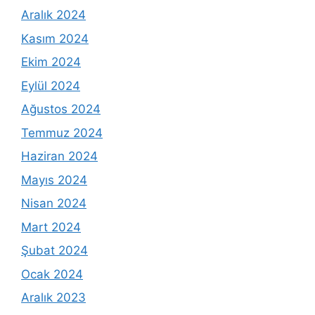
Aralık 2024
Kasım 2024
Ekim 2024
Eylül 2024
Ağustos 2024
Temmuz 2024
Haziran 2024
Mayıs 2024
Nisan 2024
Mart 2024
Şubat 2024
Ocak 2024
Aralık 2023