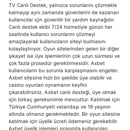
TV Canlı Destek, yalnızca sorunlarını çözmekle
kalmayıp aynı zamanda güvenlerini de kazanan
kullanıcılar için güvenilir bir yardım kaynağıdır.
Canlı destek ekibi 7/24 hizmetiyle günün her
saatinde kullanıcı sorunlarını çözmeyi
amaçlayarak kullanıcıların siteyi bulmasını
kolaylaştırıyor. Oyun sitelerinden gelen bir diğer
şikayet ise üye işlemlerinin çok uzun sürmesi ve
çok fazla prosedür gerektirmesidir. Axbet
kullanıcıların bu sorunla karşılaşmasını engeller.
Axbet sitesine hızlı bir şekilde üye olabilir ve
casino oyunları oynamanın keyfini
çıkarabilirsiniz. Axbet canlı desteği, üye olmak
için birkaç gereksinimle mevcuttur. Katılmak için
Türkiye Cumhuriyeti vatandaşı ve 18 yaşının
altında olmanız gerekmektedir. Bir oyun sitesine
katılmak için üyelik ücreti ödemeniz gerekebilir.
Axbet üyelik işlemleri sırasında kullanıcıları