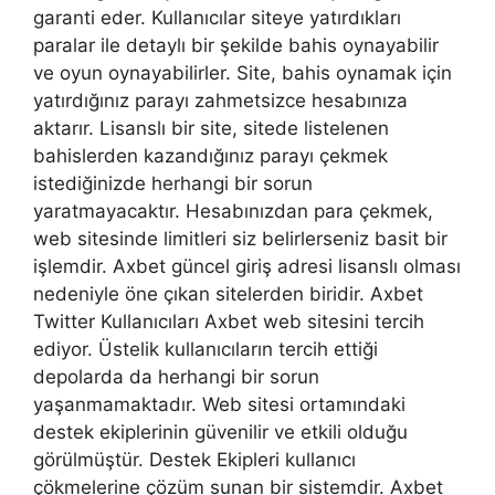
garanti eder. Kullanıcılar siteye yatırdıkları
paralar ile detaylı bir şekilde bahis oynayabilir
ve oyun oynayabilirler. Site, bahis oynamak için
yatırdığınız parayı zahmetsizce hesabınıza
aktarır. Lisanslı bir site, sitede listelenen
bahislerden kazandığınız parayı çekmek
istediğinizde herhangi bir sorun
yaratmayacaktır. Hesabınızdan para çekmek,
web sitesinde limitleri siz belirlerseniz basit bir
işlemdir. Axbet güncel giriş adresi lisanslı olması
nedeniyle öne çıkan sitelerden biridir. Axbet
Twitter Kullanıcıları Axbet web sitesini tercih
ediyor. Üstelik kullanıcıların tercih ettiği
depolarda da herhangi bir sorun
yaşanmamaktadır. Web sitesi ortamındaki
destek ekiplerinin güvenilir ve etkili olduğu
görülmüştür. Destek Ekipleri kullanıcı
çökmelerine çözüm sunan bir sistemdir. Axbet