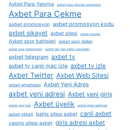
Axbet Para Yatırma
axbet para yatırma yöntemleri
Axbet Para Çekme
axbet promosyon kodu
axbet promosyon
axbet sikayet
axbet sitesi
axbet soruları
Axbet spor bahisleri
axbet spor dalları
axbet spor kategorileri
axbet tek maç bahis seçeneği
axbet tv
axbet telegram
axbet tv izle
axbet tv canli maç izle
Axbet Twitter
Axbet Web Sitesi
Axbet Yeni Adres
axbet whatsapp
axbet yeni adresi
Axbet yeni giriş
Axbet üyelik
axbet yeni linki
axbet üyesi bahisler
canli axbet
bahis sitesi axbet
axbet şirketi
giris adresi axbet
casino sitesi axbet