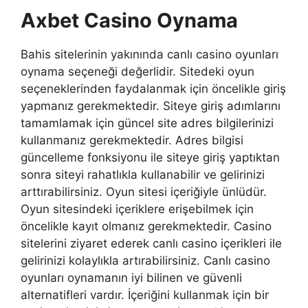
Axbet Casino Oynama
Bahis sitelerinin yakınında canlı casino oyunları
oynama seçeneği değerlidir. Sitedeki oyun
seçeneklerinden faydalanmak için öncelikle giriş
yapmanız gerekmektedir. Siteye giriş adımlarını
tamamlamak için güncel site adres bilgilerinizi
kullanmanız gerekmektedir. Adres bilgisi
güncelleme fonksiyonu ile siteye giriş yaptıktan
sonra siteyi rahatlıkla kullanabilir ve gelirinizi
arttırabilirsiniz. Oyun sitesi içeriğiyle ünlüdür.
Oyun sitesindeki içeriklere erişebilmek için
öncelikle kayıt olmanız gerekmektedir. Casino
sitelerini ziyaret ederek canlı casino içerikleri ile
gelirinizi kolaylıkla artırabilirsiniz. Canlı casino
oyunları oynamanın iyi bilinen ve güvenli
alternatifleri vardır. İçeriğini kullanmak için bir