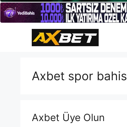
İçeriğe
atla
Axbet spor bahis
Axbet Üye Olun