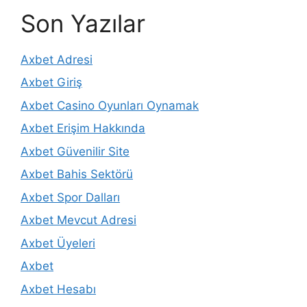
Son Yazılar
Axbet Adresi
Axbet Giriş
Axbet Casino Oyunları Oynamak
Axbet Erişim Hakkında
Axbet Güvenilir Site
Axbet Bahis Sektörü
Axbet Spor Dalları
Axbet Mevcut Adresi
Axbet Üyeleri
Axbet
Axbet Hesabı