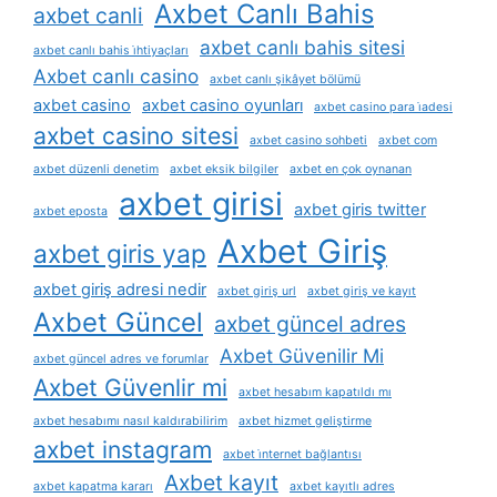
Axbet Canlı Bahis
axbet canli
axbet canlı bahis sitesi
axbet canlı bahis i̇htiyaçları
Axbet canlı casino
axbet canlı şikâyet bölümü
axbet casino
axbet casino oyunları
axbet casino para i̇adesi
axbet casino sitesi
axbet casino sohbeti
axbet com
axbet düzenli denetim
axbet eksik bilgiler
axbet en çok oynanan
axbet girisi
axbet giris twitter
axbet eposta
Axbet Giriş
axbet giris yap
axbet giriş adresi nedir
axbet giriş url
axbet giriş ve kayıt
Axbet Güncel
axbet güncel adres
Axbet Güvenilir Mi
axbet güncel adres ve forumlar
Axbet Güvenlir mi
axbet hesabım kapatıldı mı
axbet hesabımı nasıl kaldırabilirim
axbet hizmet geliştirme
axbet instagram
axbet i̇nternet bağlantısı
Axbet kayıt
axbet kapatma kararı
axbet kayıtlı adres