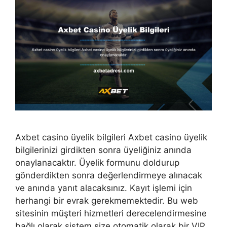
Axbet casino üyelik bilgileri Axbet casino üyelik
bilgilerinizi girdikten sonra üyeliğiniz anında
onaylanacaktır. Üyelik formunu doldurup
gönderdikten sonra değerlendirmeye alınacak
ve anında yanıt alacaksınız. Kayıt işlemi için
herhangi bir evrak gerekmemektedir. Bu web
sitesinin müşteri hizmetleri derecelendirmesine
bağlı olarak sistem size otomatik olarak bir VIP