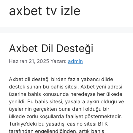
axbet tv izle
Axbet Dil Desteği
Haziran 21, 2025
Yazarı:
admin
Axbet dil desteği birden fazla yabancı dilde
destek sunan bu bahis sitesi, Axbet yeni adresi
üzerine bahis konusunda neredeyse her ülkede
yenildi. Bu bahis sitesi, yasalara aykırı olduğu ve
üyelerinin gerçekten buna dahil olduğu bir
ülkede zorlu koşullarda faaliyet göstermektedir.
Türkiye’deki bu yasadışı casino sitesi BTK
tarafından engellendiğinden, artık bahis