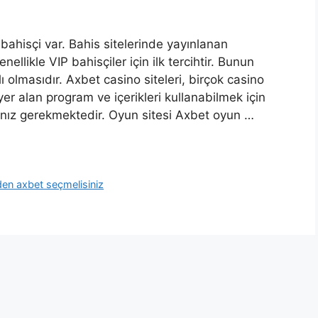
bahisçi var. Bahis sitelerinde yayınlanan
ellikle VIP bahisçiler için ilk tercihtir. Bunun
ı olmasıdır. Axbet casino siteleri, birçok casino
yer alan program ve içerikleri kullanabilmek için
anız gerekmektedir. Oyun sitesi Axbet oyun …
en axbet seçmelisiniz