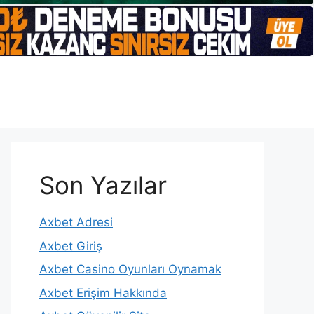
Son Yazılar
Axbet Adresi
Axbet Giriş
Axbet Casino Oyunları Oynamak
Axbet Erişim Hakkında