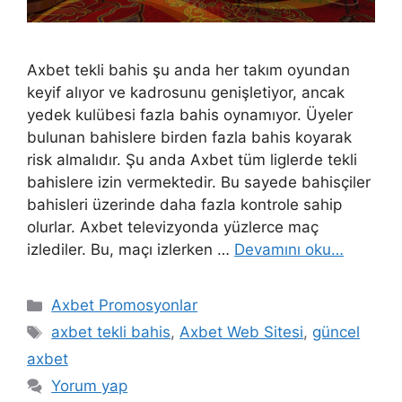
Axbet tekli bahis şu anda her takım oyundan
keyif alıyor ve kadrosunu genişletiyor, ancak
yedek kulübesi fazla bahis oynamıyor. Üyeler
bulunan bahislere birden fazla bahis koyarak
risk almalıdır. Şu anda Axbet tüm liglerde tekli
bahislere izin vermektedir. Bu sayede bahisçiler
bahisleri üzerinde daha fazla kontrole sahip
olurlar. Axbet televizyonda yüzlerce maç
izlediler. Bu, maçı izlerken …
Devamını oku…
Kategoriler
Axbet Promosyonlar
Etiketler
axbet tekli bahis
,
Axbet Web Sitesi
,
güncel
axbet
Yorum yap