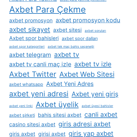
Axbet Para Çekme
axbet promosyon kodu
axbet promosyon
axbet sikayet
axbet sitesi
axbet soruları
Axbet spor bahisleri
axbet spor dalları
axbet spor kategorileri
axbet tek maç bahis seçeneği
axbet tv
axbet telegram
axbet tv izle
axbet tv canli maç izle
Axbet Twitter
Axbet Web Sitesi
Axbet Yeni Adres
axbet whatsapp
axbet yeni adresi
Axbet yeni giriş
Axbet üyelik
axbet yeni linki
axbet üyesi bahisler
canli axbet
bahis sitesi axbet
axbet şirketi
giris adresi axbet
casino sitesi axbet
giris yap axbet
giris axbet
girisi axbet