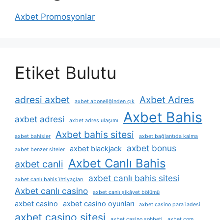
Axbet Promosyonlar
Etiket Bulutu
adresi axbet
Axbet Adres
axbet aboneliğinden çık
Axbet Bahis
axbet adresi
axbet adres ulaşımı
Axbet bahis sitesi
axbet bahisler
axbet bağlantıda kalma
axbet bonus
axbet blackjack
axbet benzer siteler
Axbet Canlı Bahis
axbet canli
axbet canlı bahis sitesi
axbet canlı bahis i̇htiyaçları
Axbet canlı casino
axbet canlı şikâyet bölümü
axbet casino
axbet casino oyunları
axbet casino para i̇adesi
axbet casino sitesi
axbet casino sohbeti
axbet com