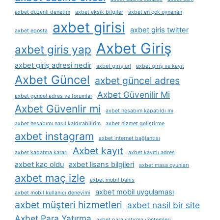
axbet düzenli denetim
axbet eksik bilgiler
axbet en çok oynanan
axbet girisi
axbet giris twitter
axbet eposta
Axbet Giriş
axbet giris yap
axbet giriş adresi nedir
axbet giriş url
axbet giriş ve kayıt
Axbet Güncel
axbet güncel adres
Axbet Güvenilir Mi
axbet güncel adres ve forumlar
Axbet Güvenlir mi
axbet hesabım kapatıldı mı
axbet hesabımı nasıl kaldırabilirim
axbet hizmet geliştirme
axbet instagram
axbet i̇nternet bağlantısı
Axbet kayıt
axbet kapatma kararı
axbet kayıtlı adres
axbet kaç oldu
axbet lisans bilgileri
axbet masa oyunları
axbet maç izle
axbet mobil bahis
axbet mobil uygulaması
axbet mobil kullanıcı deneyimi
axbet müşteri hizmetleri
axbet nasil bir site
Axbet Para Yatırma
axbet para yatırma yöntemleri