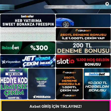
×
Axbet GİRİŞ İÇİN TIKLAYINIZ!