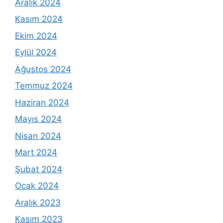
Aralık 2024
Kasım 2024
Ekim 2024
Eylül 2024
Ağustos 2024
Temmuz 2024
Haziran 2024
Mayıs 2024
Nisan 2024
Mart 2024
Şubat 2024
Ocak 2024
Aralık 2023
Kasım 2023