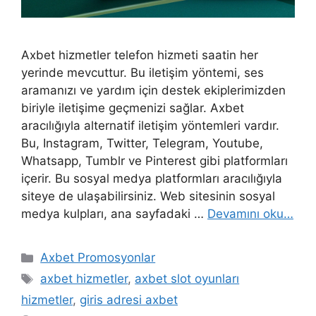
Axbet hizmetler telefon hizmeti saatin her
yerinde mevcuttur. Bu iletişim yöntemi, ses
aramanızı ve yardım için destek ekiplerimizden
biriyle iletişime geçmenizi sağlar. Axbet
aracılığıyla alternatif iletişim yöntemleri vardır.
Bu, Instagram, Twitter, Telegram, Youtube,
Whatsapp, Tumblr ve Pinterest gibi platformları
içerir. Bu sosyal medya platformları aracılığıyla
siteye de ulaşabilirsiniz. Web sitesinin sosyal
medya kulpları, ana sayfadaki …
Devamını oku…
Kategoriler
Axbet Promosyonlar
Etiketler
axbet hizmetler
,
axbet slot oyunları
hizmetler
,
giris adresi axbet