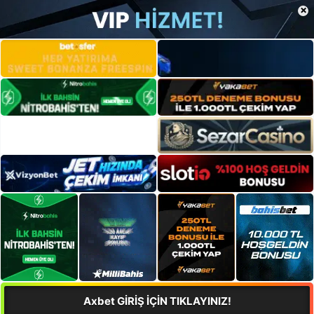
×
Axbet GİRİŞ İÇİN TIKLAYINIZ!