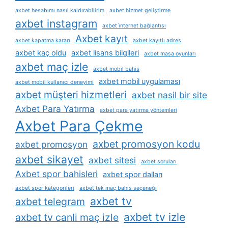
axbet hesabımı nasıl kaldırabilirim
axbet hizmet geliştirme
axbet instagram
axbet i̇nternet bağlantısı
Axbet kayıt
axbet kapatma kararı
axbet kayıtlı adres
axbet kaç oldu
axbet lisans bilgileri
axbet masa oyunları
axbet maç izle
axbet mobil bahis
axbet mobil uygulaması
axbet mobil kullanıcı deneyimi
axbet müşteri hizmetleri
axbet nasil bir site
Axbet Para Yatırma
axbet para yatırma yöntemleri
Axbet Para Çekme
axbet promosyon kodu
axbet promosyon
axbet sikayet
axbet sitesi
axbet soruları
Axbet spor bahisleri
axbet spor dalları
axbet spor kategorileri
axbet tek maç bahis seçeneği
axbet tv
axbet telegram
axbet tv izle
axbet tv canli maç izle