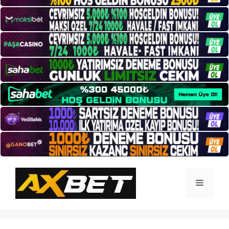
İçeriğe
atla
Menü