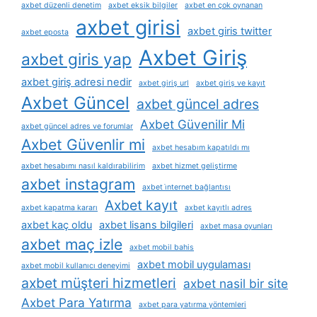
axbet düzenli denetim
axbet eksik bilgiler
axbet en çok oynanan
axbet girisi
axbet giris twitter
axbet eposta
Axbet Giriş
axbet giris yap
axbet giriş adresi nedir
axbet giriş url
axbet giriş ve kayıt
Axbet Güncel
axbet güncel adres
Axbet Güvenilir Mi
axbet güncel adres ve forumlar
Axbet Güvenlir mi
axbet hesabım kapatıldı mı
axbet hesabımı nasıl kaldırabilirim
axbet hizmet geliştirme
axbet instagram
axbet i̇nternet bağlantısı
Axbet kayıt
axbet kapatma kararı
axbet kayıtlı adres
axbet kaç oldu
axbet lisans bilgileri
axbet masa oyunları
axbet maç izle
axbet mobil bahis
axbet mobil uygulaması
axbet mobil kullanıcı deneyimi
axbet müşteri hizmetleri
axbet nasil bir site
Axbet Para Yatırma
axbet para yatırma yöntemleri