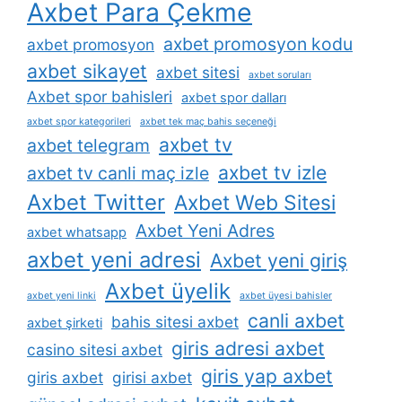
Axbet Para Çekme
axbet promosyon kodu
axbet promosyon
axbet sikayet
axbet sitesi
axbet soruları
Axbet spor bahisleri
axbet spor dalları
axbet spor kategorileri
axbet tek maç bahis seçeneği
axbet tv
axbet telegram
axbet tv izle
axbet tv canli maç izle
Axbet Twitter
Axbet Web Sitesi
Axbet Yeni Adres
axbet whatsapp
axbet yeni adresi
Axbet yeni giriş
Axbet üyelik
axbet yeni linki
axbet üyesi bahisler
canli axbet
bahis sitesi axbet
axbet şirketi
giris adresi axbet
casino sitesi axbet
giris yap axbet
giris axbet
girisi axbet