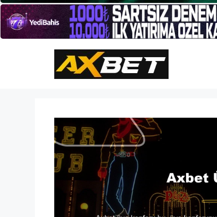
İçeriğe
atla