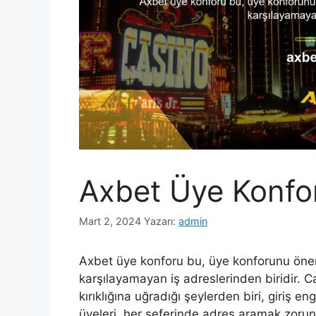
Axbet Üye Konfo
Mart 2, 2024
Yazarı:
admin
Axbet üye konforu bu, üye konforunu önem
karşılayamayan iş adreslerinden biridir. C
kırıklığına uğradığı şeylerden biri, giriş e
üyeleri, her seferinde adres aramak zorun