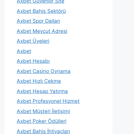
Axbet Güvenilir Site
Axbet Bahis Sektörü
Axbet Spor Dalları
Axbet Mevcut Adresi
Axbet Üyeleri
Axbet
Axbet Hesabı
Axbet Casino Oynama
Axbet Hızlı Çekme
Axbet Hesap Yatırma
Axbet Profesyonel Hizmet
Axbet Müşteri İletişimi
Axbet Poker Ödülleri
Axbet Bahis İhtiyaçları