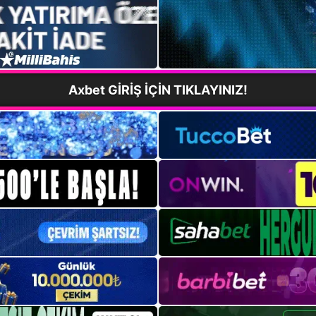
Axbet GİRİŞ İÇİN TIKLAYINIZ!