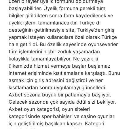
üzeri bireyler üyelik formunu doldurmaya
başlayabilirler. Üyelik formuna gerekli tüm
bilgiler girildikten sonra form kaydedilecek ve
üyelik işlemi tamamlanacaktır. Türkçe dil
desteğinin getirilmesiyle site, Türkiye’den giriş
yapmak isteyen kullanıcılara özel olarak Türkçe
hale getirildi. Bu özellik sayesinde oyunseverler
tüm işlemlerini hiçbir zorluk yaşamadan
kolaylıkla tamamlayabiliyor. Ne yazık ki
ülkemizde hizmet vermeye başlar başlamaz
internet erişiminde kısıtlamalarla karşılaştı. Bunu
aşmak için giriş adresini değiştirdi ve her
kısıtlamadan sonra uygulamayı güncelledi.
Axbet sezona büyük bir patlamayla başlıyor.
Gelecek sezonda çok sayıda ödül sizi bekliyor.
Axbet oyun kategorisi, oyun siteleri
kategorisinde spor bahisleri ve casino oyunları
için geliştirilmiş başlıkları kapsar. Kategori