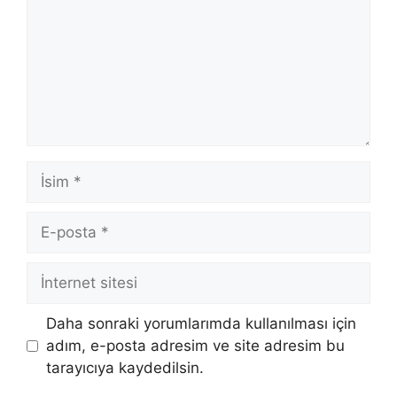
İsim
E-
posta
İnternet
sitesi
Daha sonraki yorumlarımda kullanılması için
adım, e-posta adresim ve site adresim bu
tarayıcıya kaydedilsin.