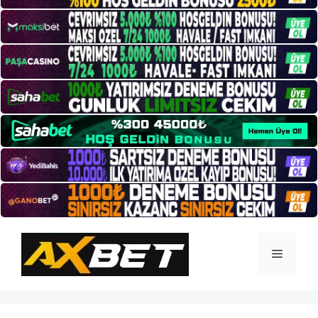
İçeriğe
atla
Menü