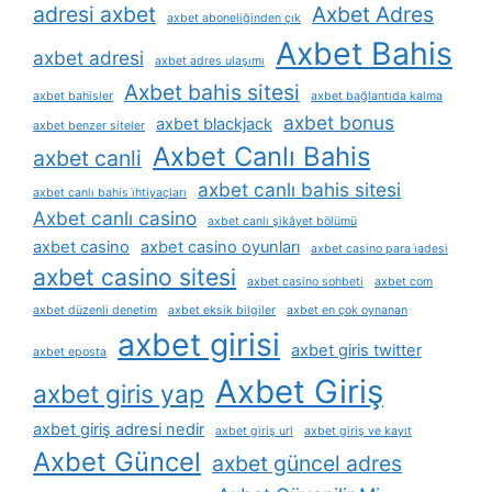
adresi axbet
Axbet Adres
axbet aboneliğinden çık
Axbet Bahis
axbet adresi
axbet adres ulaşımı
Axbet bahis sitesi
axbet bahisler
axbet bağlantıda kalma
axbet bonus
axbet blackjack
axbet benzer siteler
Axbet Canlı Bahis
axbet canli
axbet canlı bahis sitesi
axbet canlı bahis i̇htiyaçları
Axbet canlı casino
axbet canlı şikâyet bölümü
axbet casino
axbet casino oyunları
axbet casino para i̇adesi
axbet casino sitesi
axbet casino sohbeti
axbet com
axbet düzenli denetim
axbet eksik bilgiler
axbet en çok oynanan
axbet girisi
axbet giris twitter
axbet eposta
Axbet Giriş
axbet giris yap
axbet giriş adresi nedir
axbet giriş url
axbet giriş ve kayıt
Axbet Güncel
axbet güncel adres