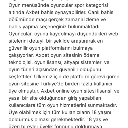
Oyun menüsünde oyuncular spor kategorisi
altında Axbet bahis oynayabilirler. Canlı bahis
bölümünde maçı gerçek zamanlı izleme ve
bahis yapma seçeneğiniz bulunmaktadır.
Oyuncular, oyuna kaydolmayı düşündükleri web
sitelerini detaylı bir şekilde araştırarak en
güvenilir oyun platformlarını bulmaya
çalışıyorlar. Axbet oyun sitesinin ödeme
teknolojisi, oyun lisansı, altyapı sistemleri ve
oyun türleri açısından güvenilir olduğunu
keşfettiler. Ülkemiz için de platform görevi gören
oyun sitesine Türkiye’de birden fazla kullanıcı
üye olmuştur. Axbet online oyun sitesi lisanslı ve
yasal bir site olduğundan giriş yapabilen
kullanıcılara tüm oyun hizmetlerini sunmaktadır.
Üye olabilmek için tüm kullanıcıların 18 yaşını
doldurmuş olması gerekmektedir. 18 yaş ve
üzeri bireyler üyelik formunu doldurmaya