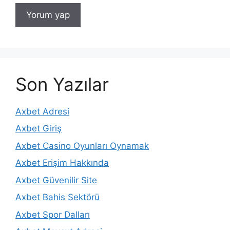
Son Yazılar
Axbet Adresi
Axbet Giriş
Axbet Casino Oyunları Oynamak
Axbet Erişim Hakkında
Axbet Güvenilir Site
Axbet Bahis Sektörü
Axbet Spor Dalları