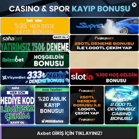
×
Axbet GİRİŞ İÇİN TIKLAYINIZ!