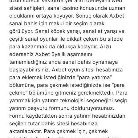
uzun süredir sektörde yer alan deneyimli web
sitesi sahipleri, sanal casino konusunda uzman
olduklarını ortaya koyuyor. Sonuç olarak Axbet
sanal bahis için makul bir seçim olarak
görülüyor. Sanal köpek yarışı, sanal at yarışı ve
çeşitli sanal oyunlar ile dikkat çeken bu sitede
para kazanmak da oldukça kolaydır. Arzu
ederseniz Axbet üyelik aşamasını
tamamladığınız anda sanal bahis oynamaya
başlayabilirsiniz. Axbet oyun sitesi hesabınıza
para eklemek istediğinizde “para yatırma”
bölümüne, para çekmek istediğinizde ise “para
çekme” bölümüne gitmeniz gerekmektedir. Para
yatırmak için yatırım teknolojisi seçeneğini seçip
yatırım başvuru formunu dolduruyorsunuz.
Formu kaydettikten sonra yatırım hesabınızdan
seçilen tutar bahis sitesi hesabınıza
aktarılacaktır. Para çekmek için, çekmek