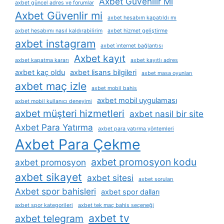
Axbet Güvenilir Mi
axbet güncel adres ve forumlar
Axbet Güvenlir mi
axbet hesabım kapatıldı mı
axbet hesabımı nasıl kaldırabilirim
axbet hizmet geliştirme
axbet instagram
axbet i̇nternet bağlantısı
Axbet kayıt
axbet kapatma kararı
axbet kayıtlı adres
axbet kaç oldu
axbet lisans bilgileri
axbet masa oyunları
axbet maç izle
axbet mobil bahis
axbet mobil uygulaması
axbet mobil kullanıcı deneyimi
axbet müşteri hizmetleri
axbet nasil bir site
Axbet Para Yatırma
axbet para yatırma yöntemleri
Axbet Para Çekme
axbet promosyon kodu
axbet promosyon
axbet sikayet
axbet sitesi
axbet soruları
Axbet spor bahisleri
axbet spor dalları
axbet spor kategorileri
axbet tek maç bahis seçeneği
axbet tv
axbet telegram