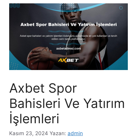
Axbet Spor
Bahisleri Ve Yatırım
İşlemleri
Kasım 23, 2024
Yazarı:
admin