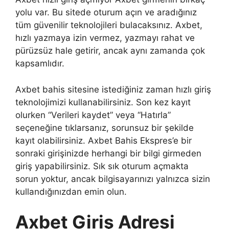
yolu var. Bu sitede oturum açın ve aradığınız
tüm güvenilir teknolojileri bulacaksınız. Axbet,
hızlı yazmaya izin vermez, yazmayı rahat ve
pürüzsüz hale getirir, ancak aynı zamanda çok
kapsamlıdır.
Axbet bahis sitesine istediğiniz zaman hızlı giriş
teknolojimizi kullanabilirsiniz. Son kez kayıt
olurken “Verileri kaydet” veya “Hatırla”
seçeneğine tıklarsanız, sorunsuz bir şekilde
kayıt olabilirsiniz. Axbet Bahis Ekspres’e bir
sonraki girişinizde herhangi bir bilgi girmeden
giriş yapabilirsiniz. Sık sık oturum açmakta
sorun yoktur, ancak bilgisayarınızı yalnızca sizin
kullandığınızdan emin olun.
Axbet Giriş Adresi