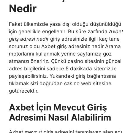
Nedir
Fakat ülkemizde yasa dışı olduğu düşünüldüğü
için genellikle engellenir. Bu süre zarfında
Axbet
giriş adresi nedir
giriş adresinizle ilgili kaç tane
sorunuz oldu Axbet giriş adresiniz nedir Arama
motorlarını kullanmak yerine sayfamıza göz
atmanızı öneririz. Çünkü casino sitesinin güncel
adres bilgilerini sadece 5 dakikada sitemizde
paylaşabilirsiniz. Yukarıdaki giriş bağlantısına
tıklamak sizi doğrudan casino web sitesine
götürecektir.
Axbet İçin Mevcut Giriş
Adresimi Nasıl Alabilirim
Axbet mevcut giriş adresini tanımlayan alan adı