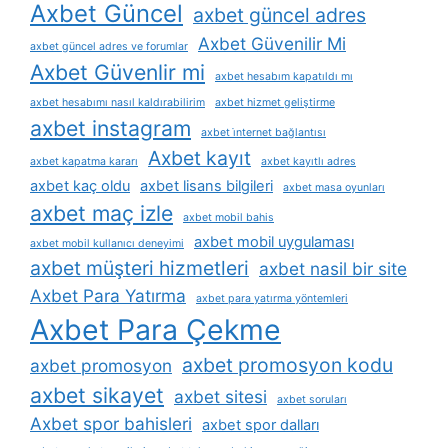
Axbet Güncel
axbet güncel adres
Axbet Güvenilir Mi
axbet güncel adres ve forumlar
Axbet Güvenlir mi
axbet hesabım kapatıldı mı
axbet hesabımı nasıl kaldırabilirim
axbet hizmet geliştirme
axbet instagram
axbet i̇nternet bağlantısı
Axbet kayıt
axbet kapatma kararı
axbet kayıtlı adres
axbet kaç oldu
axbet lisans bilgileri
axbet masa oyunları
axbet maç izle
axbet mobil bahis
axbet mobil uygulaması
axbet mobil kullanıcı deneyimi
axbet müşteri hizmetleri
axbet nasil bir site
Axbet Para Yatırma
axbet para yatırma yöntemleri
Axbet Para Çekme
axbet promosyon kodu
axbet promosyon
axbet sikayet
axbet sitesi
axbet soruları
Axbet spor bahisleri
axbet spor dalları