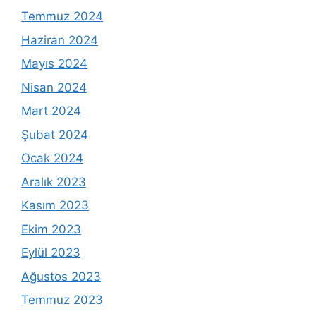
Temmuz 2024
Haziran 2024
Mayıs 2024
Nisan 2024
Mart 2024
Şubat 2024
Ocak 2024
Aralık 2023
Kasım 2023
Ekim 2023
Eylül 2023
Ağustos 2023
Temmuz 2023