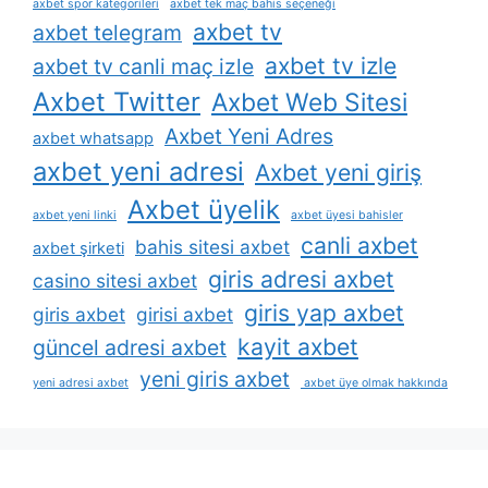
axbet spor kategorileri
axbet tek maç bahis seçeneği
axbet tv
axbet telegram
axbet tv izle
axbet tv canli maç izle
Axbet Twitter
Axbet Web Sitesi
Axbet Yeni Adres
axbet whatsapp
axbet yeni adresi
Axbet yeni giriş
Axbet üyelik
axbet yeni linki
axbet üyesi bahisler
canli axbet
bahis sitesi axbet
axbet şirketi
giris adresi axbet
casino sitesi axbet
giris yap axbet
giris axbet
girisi axbet
kayit axbet
güncel adresi axbet
yeni giris axbet
yeni adresi axbet
axbet üye olmak hakkında