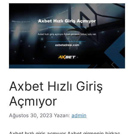
Axbet Hızlı Giriş
Açmıyor
Ağustos 30, 2023
Yazarı:
admin
Axbet hızlı giriş açmıyor Axbet girmenin birkaç