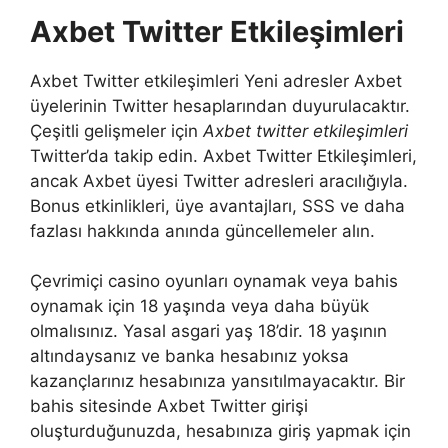
Axbet Twitter Etkileşimleri
Axbet Twitter etkileşimleri Yeni adresler Axbet
üyelerinin Twitter hesaplarından duyurulacaktır.
Çeşitli gelişmeler için
Axbet twitter etkileşimleri
Twitter’da takip edin. Axbet Twitter Etkileşimleri,
ancak Axbet üyesi Twitter adresleri aracılığıyla.
Bonus etkinlikleri, üye avantajları, SSS ve daha
fazlası hakkında anında güncellemeler alın.
Çevrimiçi casino oyunları oynamak veya bahis
oynamak için 18 yaşında veya daha büyük
olmalısınız. Yasal asgari yaş 18’dir. 18 yaşının
altındaysanız ve banka hesabınız yoksa
kazançlarınız hesabınıza yansıtılmayacaktır. Bir
bahis sitesinde Axbet Twitter girişi
oluşturduğunuzda, hesabınıza giriş yapmak için