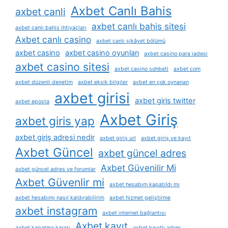
Axbet Canlı Bahis
axbet canli
axbet canlı bahis sitesi
axbet canlı bahis i̇htiyaçları
Axbet canlı casino
axbet canlı şikâyet bölümü
axbet casino
axbet casino oyunları
axbet casino para i̇adesi
axbet casino sitesi
axbet casino sohbeti
axbet com
axbet düzenli denetim
axbet eksik bilgiler
axbet en çok oynanan
axbet girisi
axbet giris twitter
axbet eposta
Axbet Giriş
axbet giris yap
axbet giriş adresi nedir
axbet giriş url
axbet giriş ve kayıt
Axbet Güncel
axbet güncel adres
Axbet Güvenilir Mi
axbet güncel adres ve forumlar
Axbet Güvenlir mi
axbet hesabım kapatıldı mı
axbet hesabımı nasıl kaldırabilirim
axbet hizmet geliştirme
axbet instagram
axbet i̇nternet bağlantısı
Axbet kayıt
axbet kapatma kararı
axbet kayıtlı adres