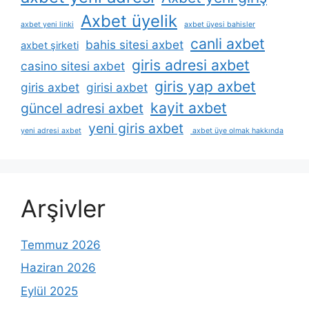
Axbet üyelik
axbet yeni linki
axbet üyesi bahisler
canli axbet
bahis sitesi axbet
axbet şirketi
giris adresi axbet
casino sitesi axbet
giris yap axbet
giris axbet
girisi axbet
kayit axbet
güncel adresi axbet
yeni giris axbet
yeni adresi axbet
axbet üye olmak hakkında
Arşivler
Temmuz 2026
Haziran 2026
Eylül 2025