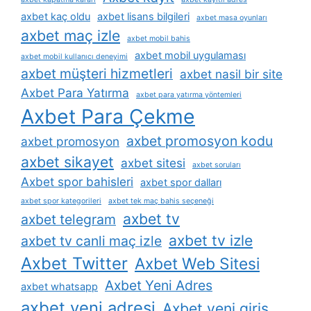
axbet kaç oldu
axbet lisans bilgileri
axbet masa oyunları
axbet maç izle
axbet mobil bahis
axbet mobil uygulaması
axbet mobil kullanıcı deneyimi
axbet müşteri hizmetleri
axbet nasil bir site
Axbet Para Yatırma
axbet para yatırma yöntemleri
Axbet Para Çekme
axbet promosyon kodu
axbet promosyon
axbet sikayet
axbet sitesi
axbet soruları
Axbet spor bahisleri
axbet spor dalları
axbet spor kategorileri
axbet tek maç bahis seçeneği
axbet tv
axbet telegram
axbet tv izle
axbet tv canli maç izle
Axbet Twitter
Axbet Web Sitesi
Axbet Yeni Adres
axbet whatsapp
axbet yeni adresi
Axbet yeni giriş