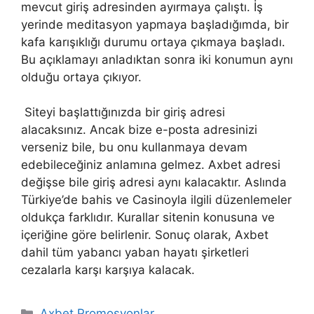
mevcut giriş adresinden ayırmaya çalıştı. İş
yerinde meditasyon yapmaya başladığımda, bir
kafa karışıklığı durumu ortaya çıkmaya başladı.
Bu açıklamayı anladıktan sonra iki konumun aynı
olduğu ortaya çıkıyor.
Siteyi başlattığınızda bir giriş adresi
alacaksınız. Ancak bize e-posta adresinizi
verseniz bile, bu onu kullanmaya devam
edebileceğiniz anlamına gelmez. Axbet adresi
değişse bile giriş adresi aynı kalacaktır. Aslında
Türkiye’de bahis ve Casinoyla ilgili düzenlemeler
oldukça farklıdır. Kurallar sitenin konusuna ve
içeriğine göre belirlenir. Sonuç olarak, Axbet
dahil tüm yabancı yaban hayatı şirketleri
cezalarla karşı karşıya kalacak.
Kategoriler
Axbet Promosyonlar