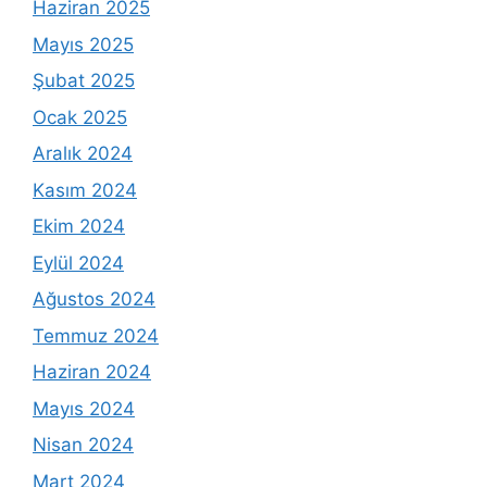
Haziran 2025
Mayıs 2025
Şubat 2025
Ocak 2025
Aralık 2024
Kasım 2024
Ekim 2024
Eylül 2024
Ağustos 2024
Temmuz 2024
Haziran 2024
Mayıs 2024
Nisan 2024
Mart 2024