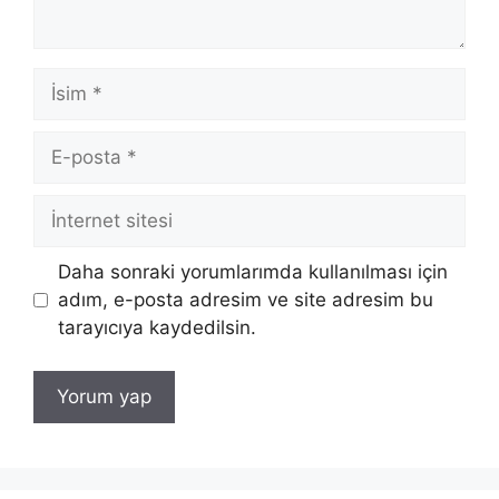
İsim
E-
posta
İnternet
sitesi
Daha sonraki yorumlarımda kullanılması için
adım, e-posta adresim ve site adresim bu
tarayıcıya kaydedilsin.