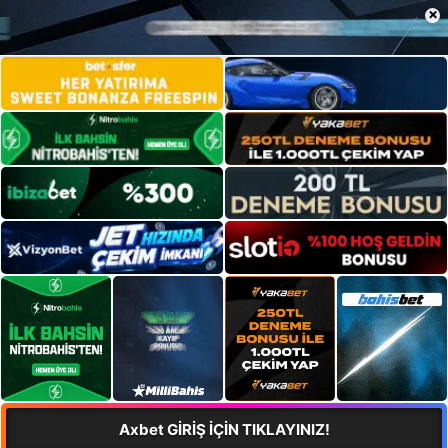
×
Axbet GİRİŞ İÇİN TIKLAYINIZ!