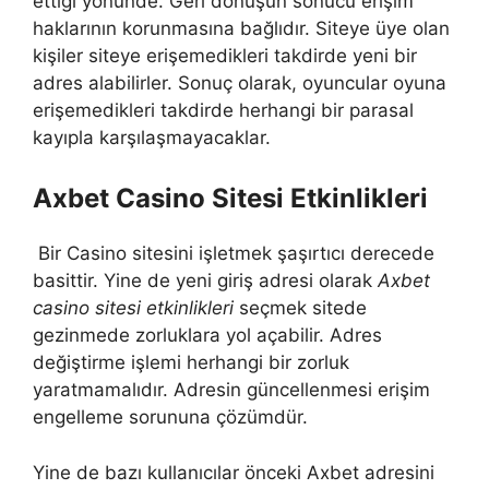
ettiği yönünde. Geri dönüşün sonucu erişim
haklarının korunmasına bağlıdır. Siteye üye olan
kişiler siteye erişemedikleri takdirde yeni bir
adres alabilirler. Sonuç olarak, oyuncular oyuna
erişemedikleri takdirde herhangi bir parasal
kayıpla karşılaşmayacaklar.
Axbet Casino Sitesi Etkinlikleri
Bir Casino sitesini işletmek şaşırtıcı derecede
basittir. Yine de yeni giriş adresi olarak
Axbet
casino sitesi etkinlikleri
seçmek sitede
gezinmede zorluklara yol açabilir. Adres
değiştirme işlemi herhangi bir zorluk
yaratmamalıdır. Adresin güncellenmesi erişim
engelleme sorununa çözümdür.
Yine de bazı kullanıcılar önceki Axbet adresini