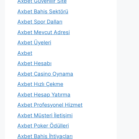
Axbet Güvenilir Site
Axbet Bahis Sektörü
Axbet Spor Dalları
Axbet Mevcut Adresi
Axbet Üyeleri
Axbet
Axbet Hesabı
Axbet Casino Oynama
Axbet Hızlı Çekme
Axbet Hesap Yatırma
Axbet Profesyonel Hizmet
Axbet Müşteri İletişimi
Axbet Poker Ödülleri
Axbet Bahis İhtiyaçları