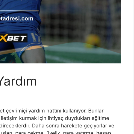
Yardım
t çevrimiçi yardım hattını kullanıyor. Bunlar
iletişim kurmak için ihtiyaç duydukları eğitime
ireceklerdir. Daha sonra harekete geçiyorlar ve
usları, para çekme, üyelik, para yatırma, hesap