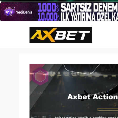
İçeriğe
atla