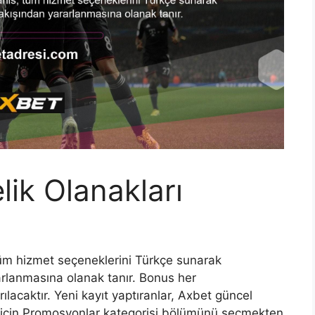
lik Olanakları
tüm hizmet seçeneklerini Türkçe sunarak
rarlanmasına olanak tanır. Bonus her
acaktır. Yeni kayıt yaptıranlar, Axbet güncel
ek için Promosyonlar kategorisi bölümünü seçmekten