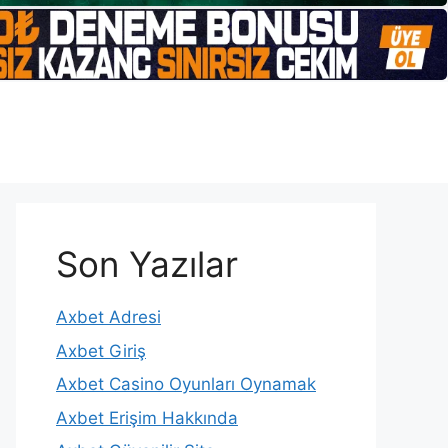
Son Yazılar
Axbet Adresi
Axbet Giriş
Axbet Casino Oyunları Oynamak
Axbet Erişim Hakkında