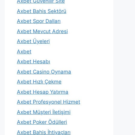
Axbet Güvenilir Site
Axbet Bahis Sektörü
Axbet Spor Dalları
Axbet Mevcut Adresi
Axbet Üyeleri
Axbet
Axbet Hesabı
Axbet Casino Oynama
Axbet Hızlı Çekme
Axbet Hesap Yatırma
Axbet Profesyonel Hizmet
Axbet Müşteri İletişimi
Axbet Poker Ödülleri
Axbet Bahis İhtiyaçları