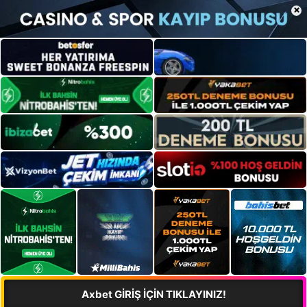
×
Axbet GİRİŞ İÇİN TIKLAYINIZ!