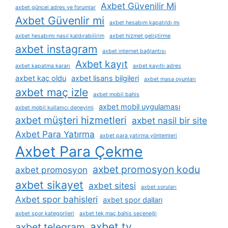
Axbet Güvenilir Mi
axbet güncel adres ve forumlar
Axbet Güvenlir mi
axbet hesabım kapatıldı mı
axbet hesabımı nasıl kaldırabilirim
axbet hizmet geliştirme
axbet instagram
axbet i̇nternet bağlantısı
Axbet kayıt
axbet kapatma kararı
axbet kayıtlı adres
axbet kaç oldu
axbet lisans bilgileri
axbet masa oyunları
axbet maç izle
axbet mobil bahis
axbet mobil uygulaması
axbet mobil kullanıcı deneyimi
axbet müşteri hizmetleri
axbet nasil bir site
Axbet Para Yatırma
axbet para yatırma yöntemleri
Axbet Para Çekme
axbet promosyon kodu
axbet promosyon
axbet sikayet
axbet sitesi
axbet soruları
Axbet spor bahisleri
axbet spor dalları
axbet spor kategorileri
axbet tek maç bahis seçeneği
axbet tv
axbet telegram