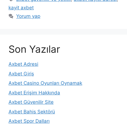
kayit axbet
Yorum yap
Son Yazılar
Axbet Adresi
Axbet Giriş
Axbet Casino Oyunları Oynamak
Axbet Erişim Hakkında
Axbet Güvenilir Site
Axbet Bahis Sektörü
Axbet Spor Dalları