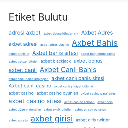
Etiket Bulutu
adresi axbet
Axbet Adres
axbet aboneliğinden çık
Axbet Bahis
axbet adresi
axbet adres ulaşımı
Axbet bahis sitesi
axbet bahisler
axbet bağlantıda kalma
axbet bonus
axbet blackjack
axbet benzer siteler
Axbet Canlı Bahis
axbet canli
axbet canlı bahis sitesi
axbet canlı bahis i̇htiyaçları
Axbet canlı casino
axbet canlı şikâyet bölümü
axbet casino
axbet casino oyunları
axbet casino para i̇adesi
axbet casino sitesi
axbet casino sohbeti
axbet com
axbet düzenli denetim
axbet eksik bilgiler
axbet en çok oynanan
axbet girisi
axbet giris twitter
axbet eposta