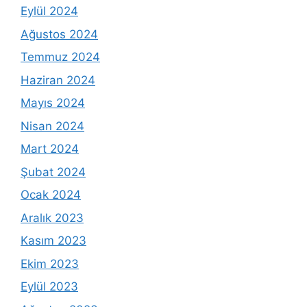
Eylül 2024
Ağustos 2024
Temmuz 2024
Haziran 2024
Mayıs 2024
Nisan 2024
Mart 2024
Şubat 2024
Ocak 2024
Aralık 2023
Kasım 2023
Ekim 2023
Eylül 2023