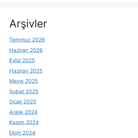
Arşivler
Temmuz 2026
Haziran 2026
Eylül 2025
Haziran 2025
Mayıs 2025
Şubat 2025
Ocak 2025
Aralık 2024
Kasım 2024
Ekim 2024