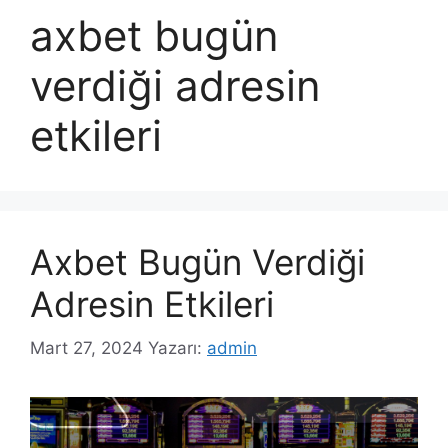
axbet bugün
verdiği adresin
etkileri
Axbet Bugün Verdiği
Adresin Etkileri
Mart 27, 2024
Yazarı:
admin