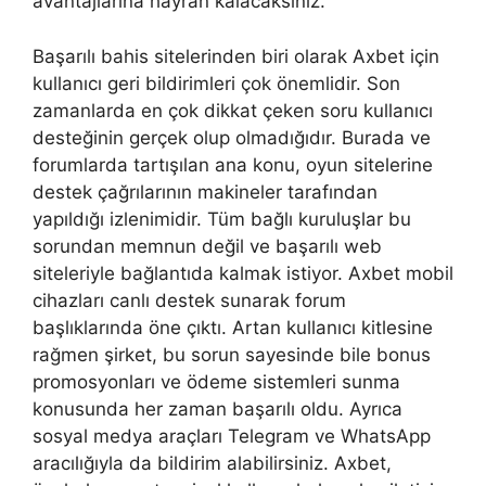
avantajlarına hayran kalacaksınız.
Başarılı bahis sitelerinden biri olarak Axbet için
kullanıcı geri bildirimleri çok önemlidir. Son
zamanlarda en çok dikkat çeken soru kullanıcı
desteğinin gerçek olup olmadığıdır. Burada ve
forumlarda tartışılan ana konu, oyun sitelerine
destek çağrılarının makineler tarafından
yapıldığı izlenimidir. Tüm bağlı kuruluşlar bu
sorundan memnun değil ve başarılı web
siteleriyle bağlantıda kalmak istiyor. Axbet mobil
cihazları canlı destek sunarak forum
başlıklarında öne çıktı. Artan kullanıcı kitlesine
rağmen şirket, bu sorun sayesinde bile bonus
promosyonları ve ödeme sistemleri sunma
konusunda her zaman başarılı oldu. Ayrıca
sosyal medya araçları Telegram ve WhatsApp
aracılığıyla da bildirim alabilirsiniz. Axbet,