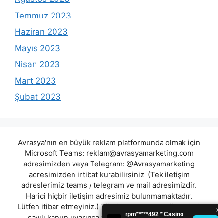
Temmuz 2023
Haziran 2023
Mayıs 2023
Nisan 2023
Mart 2023
Şubat 2023
Avrasya'nın en büyük reklam platformunda olmak için
Microsoft Teams:
reklam@avrasyamarketing.com
adresimizden veya Telegram: @Avrasyamarketing
adresimizden irtibat kurabilirsiniz. (Tek iletişim
adreslerimiz teams / telegram ve mail adresimizdir.
Harici hiçbir iletişim adresimiz bulunmamaktadır.
Lütfen itibar etmeyiniz.) Türkiye yasalarına göre 7258
sayılı kanun uyarınca yasa dışı bahis oynamanın