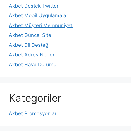
Axbet Destek Twitter
Axbet Mobil Uygulamalar
Axbet Müşteri Memnuniyeti
Axbet Güncel Site
Axbet Dil Desteği
Axbet Adres Nedeni
Axbet Hava Durumu
Kategoriler
Axbet Promosyonlar