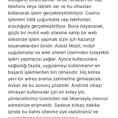
telefonu veya tableti var ve bu cihazları
kullanarak işlem gerçekleştirebiliyor. Casino
işlemleri hâlâ çoğunlukla cep telefonları
aracılığıyla gerçekleştiriliyor. Buna dayanarak,
güçlü bir mobil web sitesine sahip bir web
sitesinde işlem yapmak sizin için kazançlı
seçeneklerden biridir. Axbet Mobil, mobil
uygulamalar ve web siteleri üzerinden kolaylıkla
işlem yapmanızı sağlar. Ayrıca kullanıcılara
sağladığı fayda, uygulamayı kullanmanın en
başarılı işlemlerden biri olmasıdır. Hiç kimse
yeni bir adres arama zahmetine girmeyecek.
Axbet de bu sorunu çözebilir. Android cihazı
olmayan kullanıcılar için en kolay yol,
yönlendiriciniz üzerinden tek tıklamayla mevcut
adresinize erişmektir. Sadece birkaç dakika
içinde bu bahis sitesine üye olabilirsiniz ve