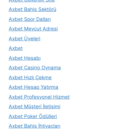
Axbet Bahis Sektörü
Axbet Spor Dalları
Axbet Mevcut Adresi
Axbet Üyeleri
Axbet
Axbet Hesabı
Axbet Casino Oynama
Axbet Hızlı Çekme
Axbet Hesap Yatırma
Axbet Profesyonel Hizmet
Axbet Müşteri İletişimi
Axbet Poker Ödülleri
Axbet Bahis İhtiyaçları