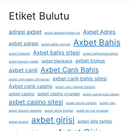
Etiket Bulutu
adresi axbet
Axbet Adres
axbet aboneliğinden çık
Axbet Bahis
axbet adresi
axbet adres ulaşımı
Axbet bahis sitesi
axbet bahisler
axbet bağlantıda kalma
axbet bonus
axbet blackjack
axbet benzer siteler
Axbet Canlı Bahis
axbet canli
axbet canlı bahis sitesi
axbet canlı bahis i̇htiyaçları
Axbet canlı casino
axbet canlı şikâyet bölümü
axbet casino
axbet casino oyunları
axbet casino para i̇adesi
axbet casino sitesi
axbet casino sohbeti
axbet com
axbet düzenli denetim
axbet eksik bilgiler
axbet en çok oynanan
axbet girisi
axbet giris twitter
axbet eposta