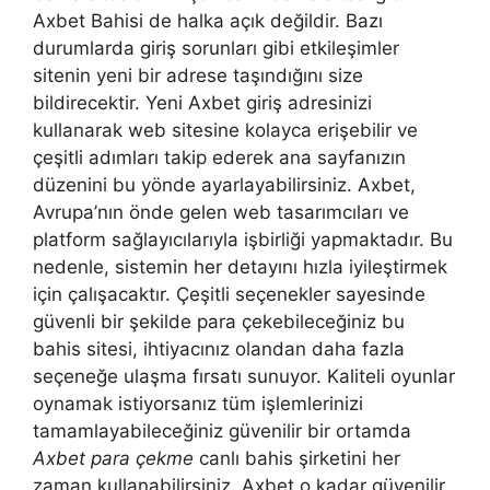
Axbet Bahisi de halka açık değildir. Bazı
durumlarda giriş sorunları gibi etkileşimler
sitenin yeni bir adrese taşındığını size
bildirecektir. Yeni Axbet giriş adresinizi
kullanarak web sitesine kolayca erişebilir ve
çeşitli adımları takip ederek ana sayfanızın
düzenini bu yönde ayarlayabilirsiniz. Axbet,
Avrupa’nın önde gelen web tasarımcıları ve
platform sağlayıcılarıyla işbirliği yapmaktadır. Bu
nedenle, sistemin her detayını hızla iyileştirmek
için çalışacaktır. Çeşitli seçenekler sayesinde
güvenli bir şekilde para çekebileceğiniz bu
bahis sitesi, ihtiyacınız olandan daha fazla
seçeneğe ulaşma fırsatı sunuyor. Kaliteli oyunlar
oynamak istiyorsanız tüm işlemlerinizi
tamamlayabileceğiniz güvenilir bir ortamda
Axbet para çekme
canlı bahis şirketini her
zaman kullanabilirsiniz. Axbet o kadar güvenilir