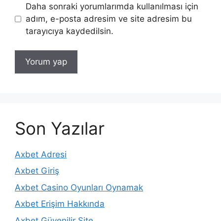
Daha sonraki yorumlarımda kullanılması için
adım, e-posta adresim ve site adresim bu
tarayıcıya kaydedilsin.
Son Yazılar
Axbet Adresi
Axbet Giriş
Axbet Casino Oyunları Oynamak
Axbet Erişim Hakkında
Axbet Güvenilir Site