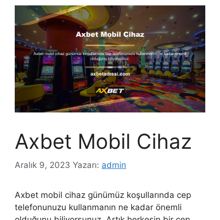
Axbet Mobil Cihaz
Aralık 9, 2023
Yazarı:
admin
Axbet mobil cihaz günümüz koşullarında cep
telefonunuzu kullanmanın ne kadar önemli
olduğunu biliyorsunuz. Artık herkesin bir cep