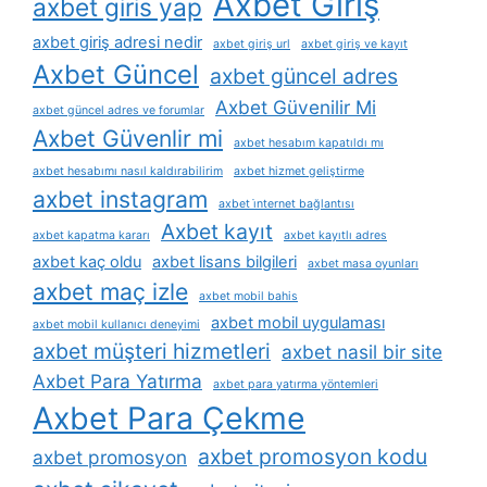
Axbet Giriş
axbet giris yap
axbet giriş adresi nedir
axbet giriş url
axbet giriş ve kayıt
Axbet Güncel
axbet güncel adres
Axbet Güvenilir Mi
axbet güncel adres ve forumlar
Axbet Güvenlir mi
axbet hesabım kapatıldı mı
axbet hesabımı nasıl kaldırabilirim
axbet hizmet geliştirme
axbet instagram
axbet i̇nternet bağlantısı
Axbet kayıt
axbet kapatma kararı
axbet kayıtlı adres
axbet kaç oldu
axbet lisans bilgileri
axbet masa oyunları
axbet maç izle
axbet mobil bahis
axbet mobil uygulaması
axbet mobil kullanıcı deneyimi
axbet müşteri hizmetleri
axbet nasil bir site
Axbet Para Yatırma
axbet para yatırma yöntemleri
Axbet Para Çekme
axbet promosyon kodu
axbet promosyon